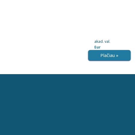
akad. val.
Eur
Plačiau »