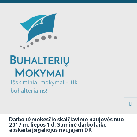
Išskirtiniai mokymai – tik
buhalteriams!
MENI
IR
Darbo užmokesčio skaičiavimo naujovės nuo
VALDI
2017 m. liepos 1 d. Suminė darbo laiko
apskaita įsigaliojus naujajam DK