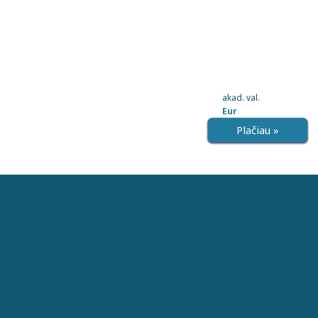
akad. val.
Eur
Plačiau »