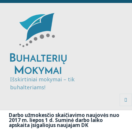
Išskirtiniai mokymai – tik
buhalteriams!
MENI
IR
Darbo užmokesčio skaičiavimo naujovės nuo
VALDI
2017 m. liepos 1 d. Suminė darbo laiko
apskaita įsigaliojus naujajam DK