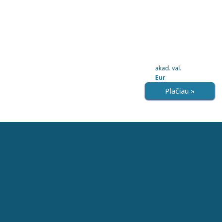
akad. val.
Eur
Plačiau »