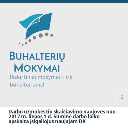
Išskirtiniai mokymai – tik
buhalteriams!
MENI
IR
Darbo užmokesčio skaičiavimo naujovės nuo
VALDI
2017 m. liepos 1 d. Suminė darbo laiko
apskaita įsigaliojus naujajam DK