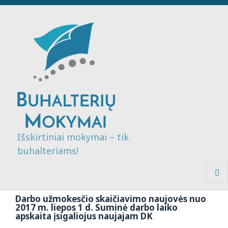
Išskirtiniai mokymai – tik
buhalteriams!
MENI
IR
Darbo užmokesčio skaičiavimo naujovės nuo
VALDI
2017 m. liepos 1 d. Suminė darbo laiko
apskaita įsigaliojus naujajam DK