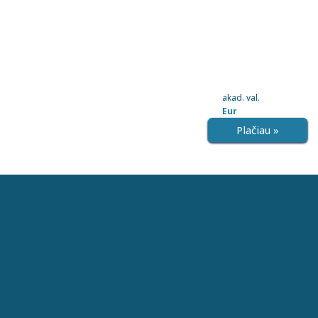
akad. val.
Eur
Plačiau »