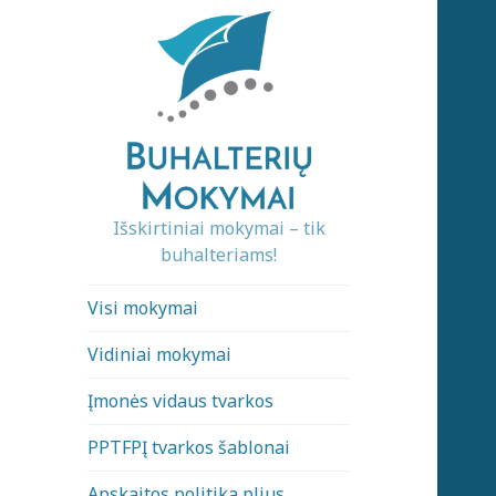
Išskirtiniai mokymai – tik
buhalteriams!
Visi mokymai
Vidiniai mokymai
Įmonės vidaus tvarkos
PPTFPĮ tvarkos šablonai
Apskaitos politika plius