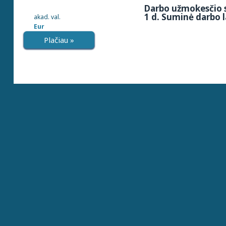
Darbo užmokesčio s
1 d. Suminė darbo l
akad. val.
Eur
Plačiau »