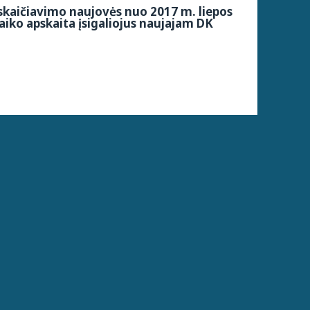
kaičiavimo naujovės nuo 2017 m. liepos
aiko apskaita įsigaliojus naujajam DK