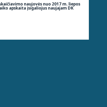
kaičiavimo naujovės nuo 2017 m. liepos
aiko apskaita įsigaliojus naujajam DK