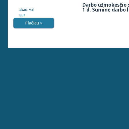
Darbo užmokesčio s
1 d. Suminė darbo l
akad. val.
Eur
Plačiau »