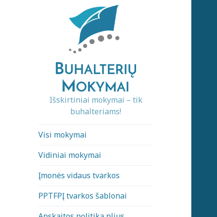
Išskirtiniai mokymai – tik
buhalteriams!
Visi mokymai
Vidiniai mokymai
Įmonės vidaus tvarkos
PPTFPĮ tvarkos šablonai
Apskaitos politika plius