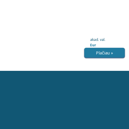
akad. val.
Eur
Plačiau »