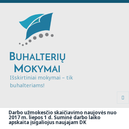
Išskirtiniai mokymai – tik
buhalteriams!
MENI
IR
Darbo užmokesčio skaičiavimo naujovės nuo
VALDI
2017 m. liepos 1 d. Suminė darbo laiko
apskaita įsigaliojus naujajam DK