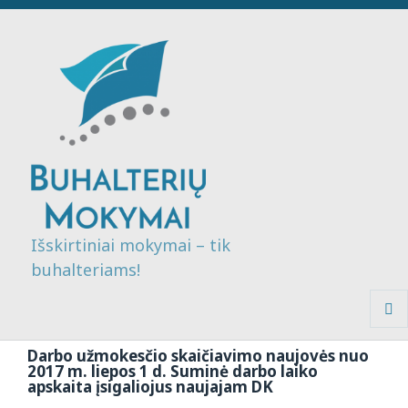
Išskirtiniai mokymai – tik
buhalteriams!
MENI
IR
Darbo užmokesčio skaičiavimo naujovės nuo
VALDI
2017 m. liepos 1 d. Suminė darbo laiko
apskaita įsigaliojus naujajam DK