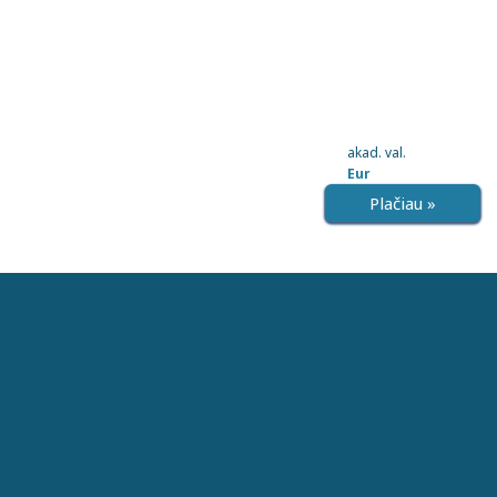
akad. val.
Eur
Plačiau »