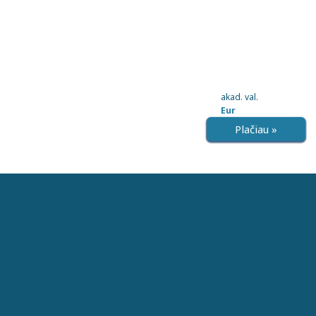
akad. val.
Eur
Plačiau »