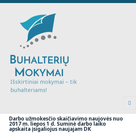
Išskirtiniai mokymai – tik
buhalteriams!
MENI
IR
Darbo užmokesčio skaičiavimo naujovės nuo
VALDI
2017 m. liepos 1 d. Suminė darbo laiko
apskaita įsigaliojus naujajam DK