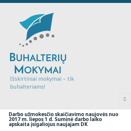
Išskirtiniai mokymai – tik
buhalteriams!
MENI
IR
Darbo užmokesčio skaičiavimo naujovės nuo
VALDI
2017 m. liepos 1 d. Suminė darbo laiko
apskaita įsigaliojus naujajam DK