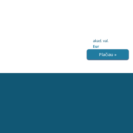
akad. val.
Eur
Plačiau »