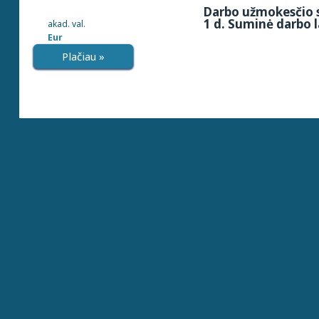
Darbo užmokesčio s
1 d. Suminė darbo l
akad. val.
Eur
Plačiau »