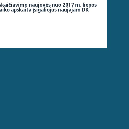
kaičiavimo naujovės nuo 2017 m. liepos
aiko apskaita įsigaliojus naujajam DK