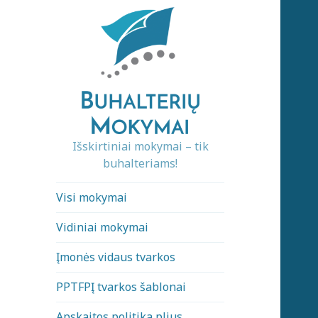
Išskirtiniai mokymai – tik
buhalteriams!
Visi mokymai
Vidiniai mokymai
Įmonės vidaus tvarkos
PPTFPĮ tvarkos šablonai
Apskaitos politika plius