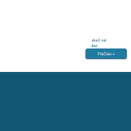
akad. val.
Eur
Plačiau »