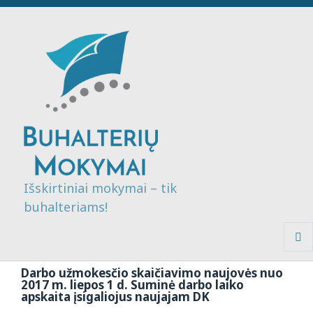
Išskirtiniai mokymai – tik
buhalteriams!
MENI
IR
Darbo užmokesčio skaičiavimo naujovės nuo
VALDI
2017 m. liepos 1 d. Suminė darbo laiko
apskaita įsigaliojus naujajam DK