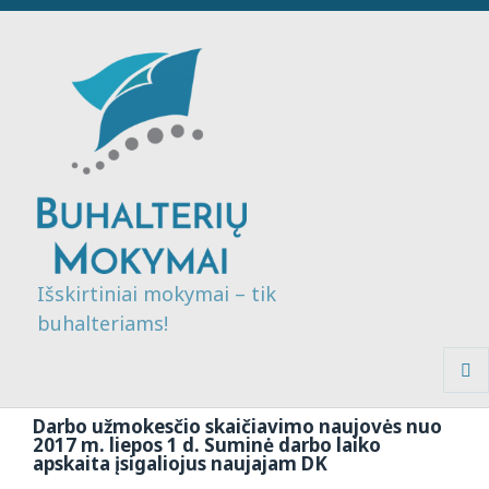
Išskirtiniai mokymai – tik
buhalteriams!
MENI
IR
Darbo užmokesčio skaičiavimo naujovės nuo
VALDI
2017 m. liepos 1 d. Suminė darbo laiko
apskaita įsigaliojus naujajam DK