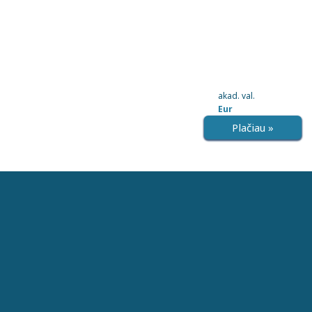
akad. val.
Eur
Plačiau »