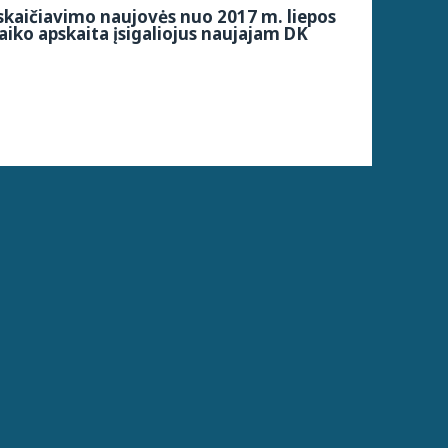
kaičiavimo naujovės nuo 2017 m. liepos
aiko apskaita įsigaliojus naujajam DK