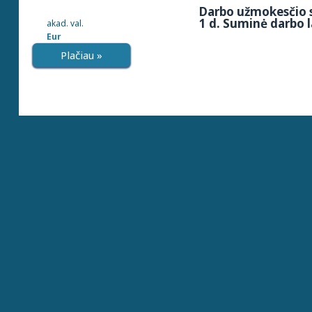
Darbo užmokesčio s
1 d. Suminė darbo l
akad. val.
Eur
Plačiau »