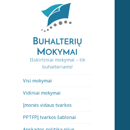
Išskirtiniai mokymai – tik
buhalteriams!
Visi mokymai
Vidiniai mokymai
Įmonės vidaus tvarkos
PPTFPĮ tvarkos šablonai
Apskaitos politika plius