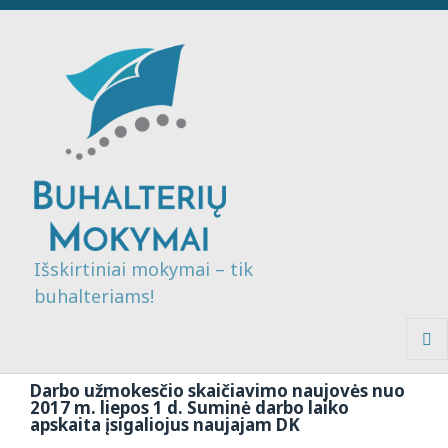
Išskirtiniai mokymai – tik
buhalteriams!
MENI
IR
Darbo užmokesčio skaičiavimo naujovės nuo
VALDI
2017 m. liepos 1 d. Suminė darbo laiko
apskaita įsigaliojus naujajam DK