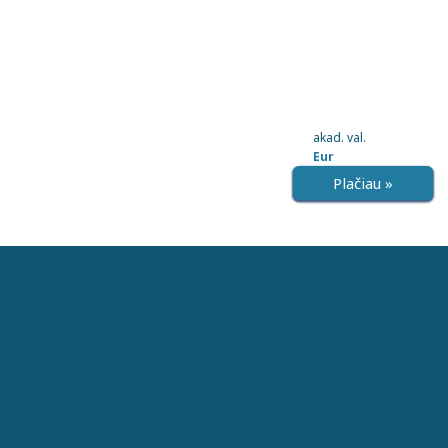
akad. val.
Eur
Plačiau »