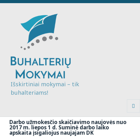
Išskirtiniai mokymai – tik
buhalteriams!
MENI
IR
Darbo užmokesčio skaičiavimo naujovės nuo
VALDI
2017 m. liepos 1 d. Suminė darbo laiko
apskaita įsigaliojus naujajam DK