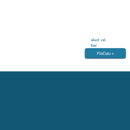
akad. val.
Eur
Plačiau »