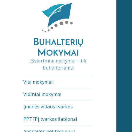
Išskirtiniai mokymai – tik
buhalteriams!
Visi mokymai
Vidiniai mokymai
Įmonės vidaus tvarkos
PPTFPĮ tvarkos šablonai
Apskaitos politika plius