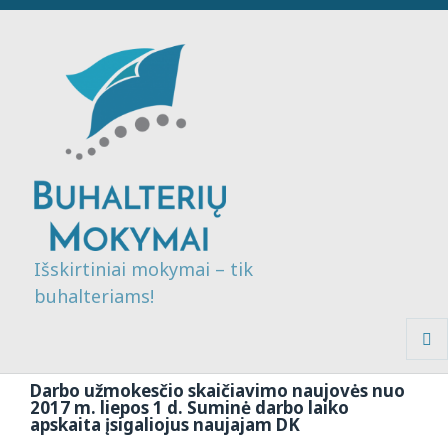
Išskirtiniai mokymai – tik
buhalteriams!
MENI
IR
Darbo užmokesčio skaičiavimo naujovės nuo
VALDI
2017 m. liepos 1 d. Suminė darbo laiko
apskaita įsigaliojus naujajam DK