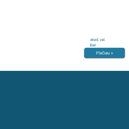
akad. val.
Eur
Plačiau »