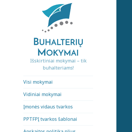
Išskirtiniai mokymai – tik
buhalteriams!
Visi mokymai
Vidiniai mokymai
Įmonės vidaus tvarkos
PPTFPĮ tvarkos šablonai
Apskaitos politika plius