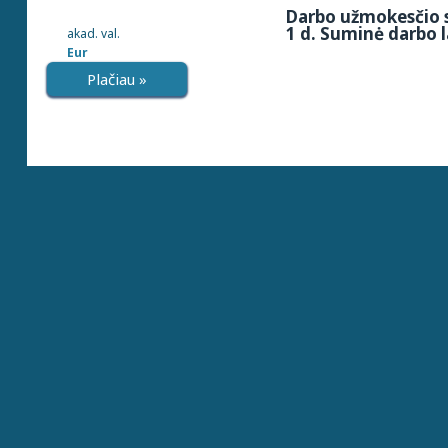
Darbo užmokesčio s
1 d. Suminė darbo l
akad. val.
Eur
Plačiau »