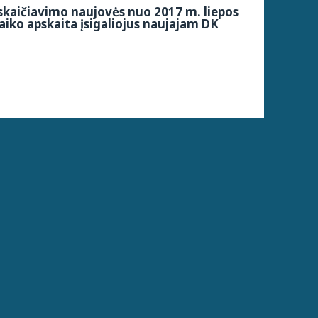
kaičiavimo naujovės nuo 2017 m. liepos
aiko apskaita įsigaliojus naujajam DK