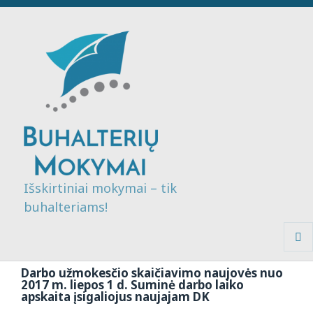
Išskirtiniai mokymai – tik
buhalteriams!
MENI
IR
Darbo užmokesčio skaičiavimo naujovės nuo
VALDI
2017 m. liepos 1 d. Suminė darbo laiko
apskaita įsigaliojus naujajam DK