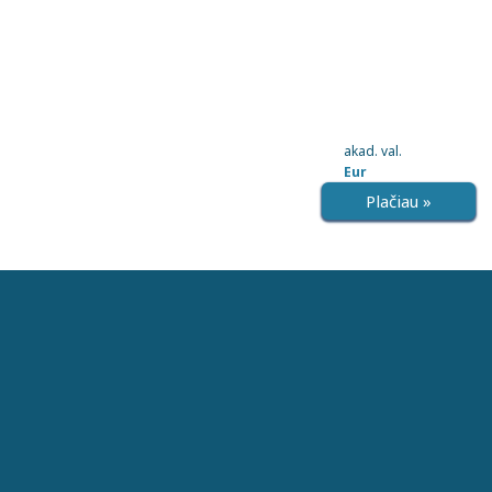
akad. val.
Eur
Plačiau »