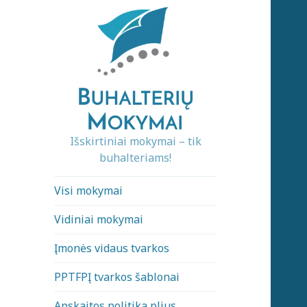
Išskirtiniai mokymai – tik
buhalteriams!
Visi mokymai
Vidiniai mokymai
Įmonės vidaus tvarkos
PPTFPĮ tvarkos šablonai
Apskaitos politika plius