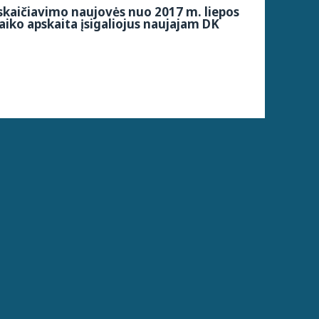
kaičiavimo naujovės nuo 2017 m. liepos
aiko apskaita įsigaliojus naujajam DK