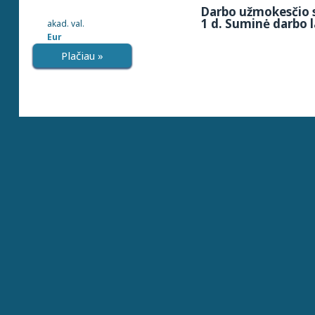
Darbo užmokesčio s
1 d. Suminė darbo l
akad. val.
Eur
Plačiau »