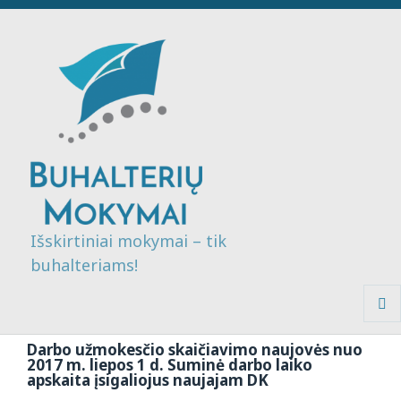
Išskirtiniai mokymai – tik
buhalteriams!
MENI
IR
Darbo užmokesčio skaičiavimo naujovės nuo
VALDI
2017 m. liepos 1 d. Suminė darbo laiko
apskaita įsigaliojus naujajam DK