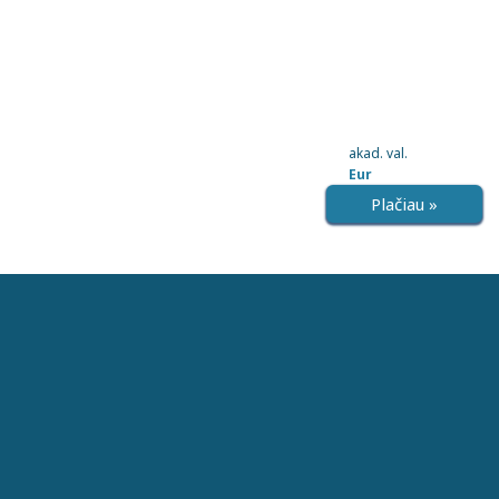
akad. val.
Eur
Plačiau »