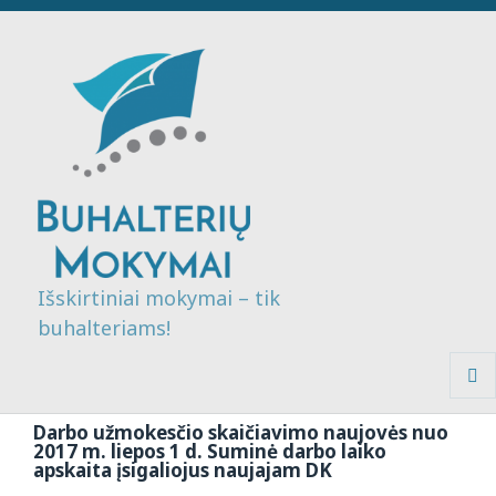
Išskirtiniai mokymai – tik
buhalteriams!
MENI
IR
Darbo užmokesčio skaičiavimo naujovės nuo
VALDI
2017 m. liepos 1 d. Suminė darbo laiko
apskaita įsigaliojus naujajam DK