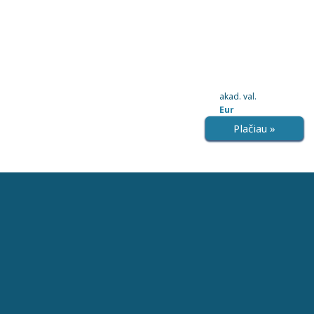
akad. val.
Eur
Plačiau »