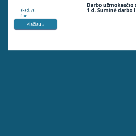
Darbo užmokesčio s
1 d. Suminė darbo l
akad. val.
Eur
Plačiau »