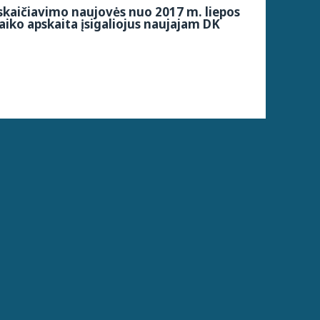
kaičiavimo naujovės nuo 2017 m. liepos
aiko apskaita įsigaliojus naujajam DK