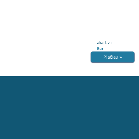
akad. val.
Eur
Plačiau »