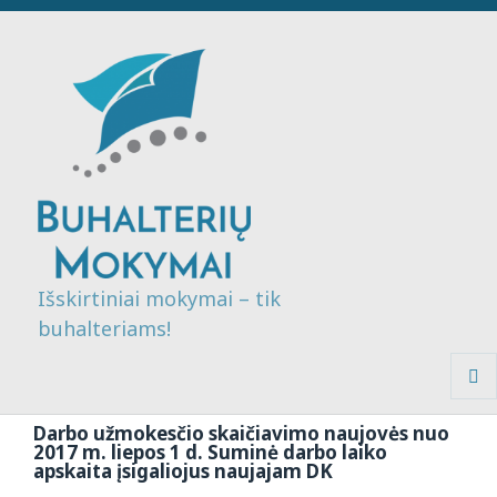
Išskirtiniai mokymai – tik
buhalteriams!
MENI
IR
Darbo užmokesčio skaičiavimo naujovės nuo
VALDI
2017 m. liepos 1 d. Suminė darbo laiko
apskaita įsigaliojus naujajam DK