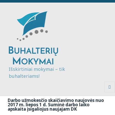
Išskirtiniai mokymai – tik
buhalteriams!
MENI
IR
Darbo užmokesčio skaičiavimo naujovės nuo
VALDI
2017 m. liepos 1 d. Suminė darbo laiko
apskaita įsigaliojus naujajam DK