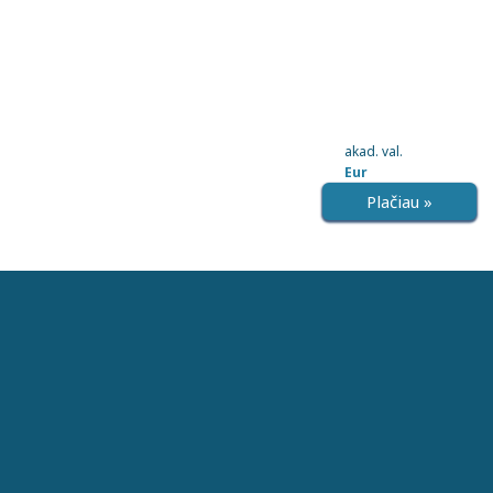
akad. val.
Eur
Plačiau »