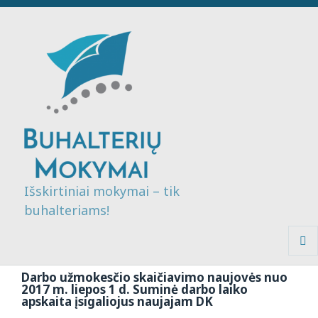
Išskirtiniai mokymai – tik
buhalteriams!
MENI
IR
Darbo užmokesčio skaičiavimo naujovės nuo
VALDI
2017 m. liepos 1 d. Suminė darbo laiko
apskaita įsigaliojus naujajam DK