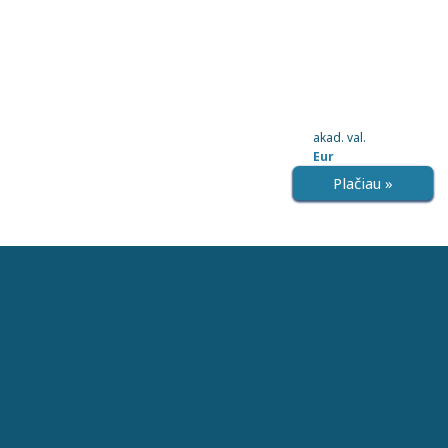
akad. val.
Eur
Plačiau »