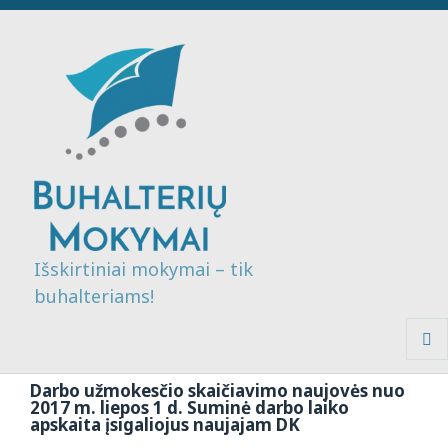
Išskirtiniai mokymai – tik
buhalteriams!
MENI
IR
Darbo užmokesčio skaičiavimo naujovės nuo
VALDI
2017 m. liepos 1 d. Suminė darbo laiko
apskaita įsigaliojus naujajam DK