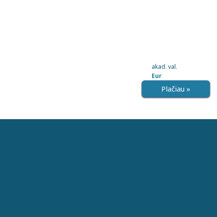
akad. val.
Eur
Plačiau »