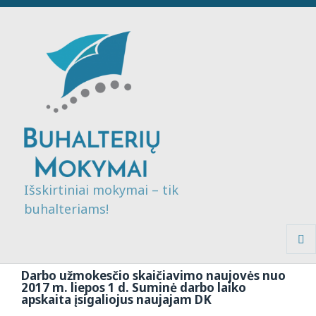
Išskirtiniai mokymai – tik
buhalteriams!
MENI
IR
Darbo užmokesčio skaičiavimo naujovės nuo
VALDI
2017 m. liepos 1 d. Suminė darbo laiko
apskaita įsigaliojus naujajam DK