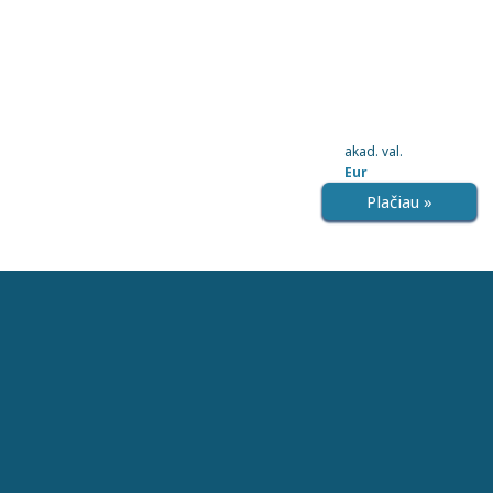
akad. val.
Eur
Plačiau »