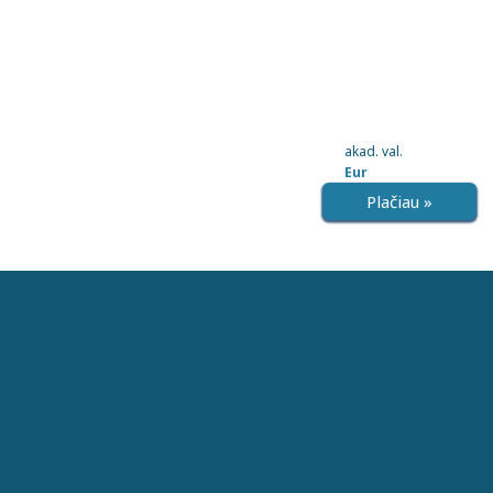
akad. val.
Eur
Plačiau »