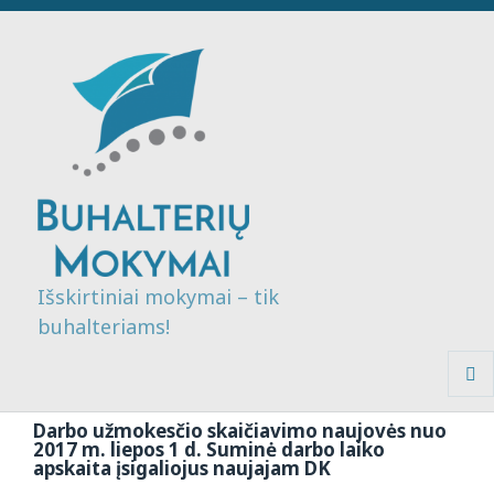
Išskirtiniai mokymai – tik
buhalteriams!
MENI
IR
Darbo užmokesčio skaičiavimo naujovės nuo
VALDI
2017 m. liepos 1 d. Suminė darbo laiko
apskaita įsigaliojus naujajam DK