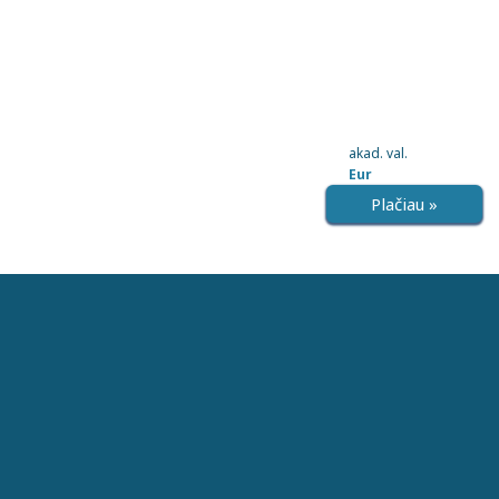
akad. val.
Eur
Plačiau »