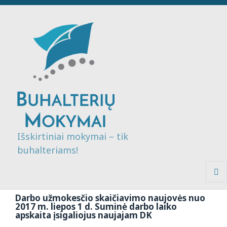
Išskirtiniai mokymai – tik
buhalteriams!
MENI
IR
Darbo užmokesčio skaičiavimo naujovės nuo
VALDI
2017 m. liepos 1 d. Suminė darbo laiko
apskaita įsigaliojus naujajam DK