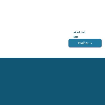
akad. val.
Eur
Plačiau »