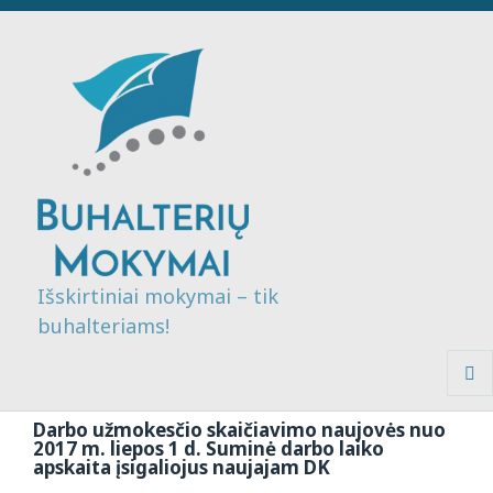
Išskirtiniai mokymai – tik
buhalteriams!
MENI
IR
Darbo užmokesčio skaičiavimo naujovės nuo
VALDI
2017 m. liepos 1 d. Suminė darbo laiko
apskaita įsigaliojus naujajam DK