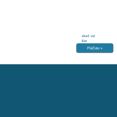
akad. val.
Eur
Plačiau »