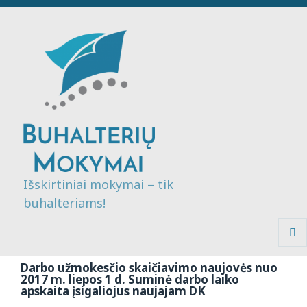
Išskirtiniai mokymai – tik
buhalteriams!
MENI
IR
Darbo užmokesčio skaičiavimo naujovės nuo
VALDI
2017 m. liepos 1 d. Suminė darbo laiko
apskaita įsigaliojus naujajam DK