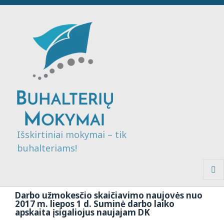
Išskirtiniai mokymai – tik
buhalteriams!
MENI
IR
Darbo užmokesčio skaičiavimo naujovės nuo
VALDI
2017 m. liepos 1 d. Suminė darbo laiko
apskaita įsigaliojus naujajam DK