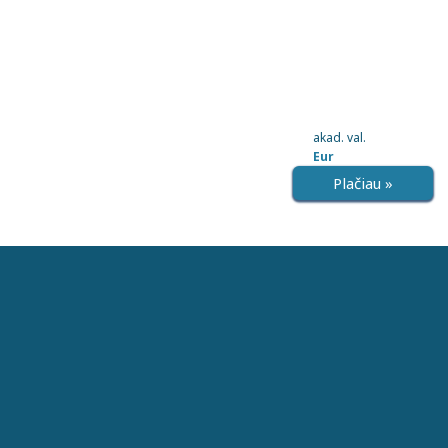
akad. val.
Eur
Plačiau »