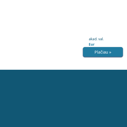
akad. val.
Eur
Plačiau »