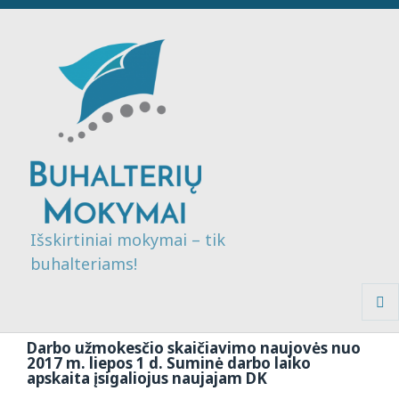
Išskirtiniai mokymai – tik
buhalteriams!
MENI
IR
Darbo užmokesčio skaičiavimo naujovės nuo
VALDI
2017 m. liepos 1 d. Suminė darbo laiko
apskaita įsigaliojus naujajam DK