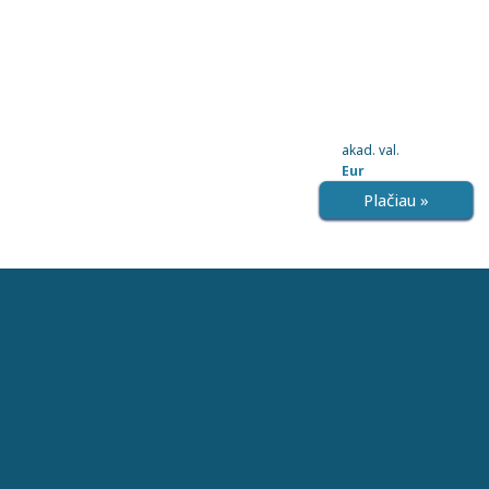
akad. val.
Eur
Plačiau »