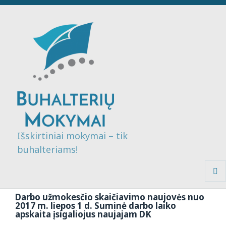
Išskirtiniai mokymai – tik
buhalteriams!
MENI
IR
Darbo užmokesčio skaičiavimo naujovės nuo
VALDI
2017 m. liepos 1 d. Suminė darbo laiko
apskaita įsigaliojus naujajam DK