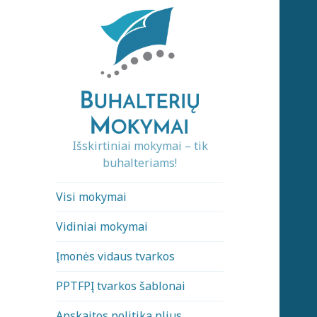
Išskirtiniai mokymai – tik
buhalteriams!
Visi mokymai
Vidiniai mokymai
Įmonės vidaus tvarkos
PPTFPĮ tvarkos šablonai
Apskaitos politika plius