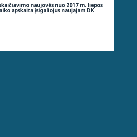
kaičiavimo naujovės nuo 2017 m. liepos
aiko apskaita įsigaliojus naujajam DK