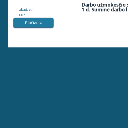
Darbo užmokesčio s
1 d. Suminė darbo l
akad. val.
Eur
Plačiau »