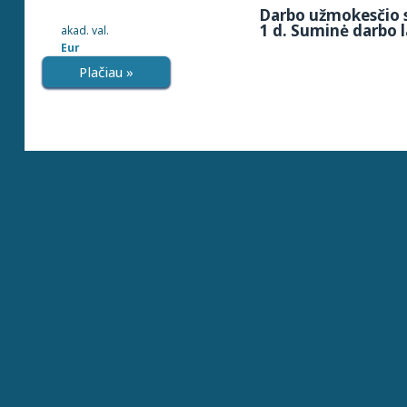
Darbo užmokesčio s
1 d. Suminė darbo l
akad. val.
Eur
Plačiau »