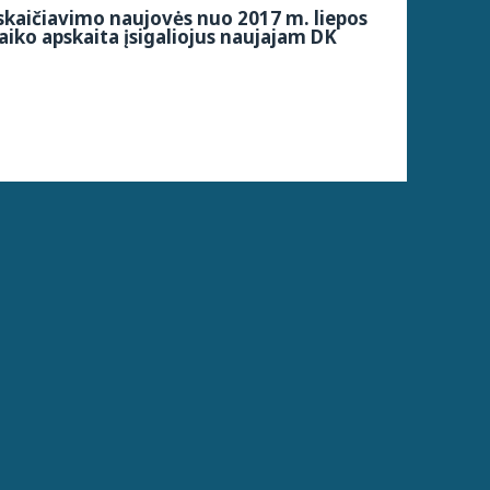
kaičiavimo naujovės nuo 2017 m. liepos
aiko apskaita įsigaliojus naujajam DK