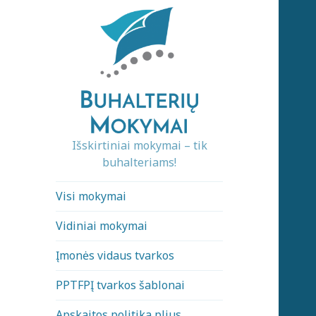
Išskirtiniai mokymai – tik
buhalteriams!
Visi mokymai
Vidiniai mokymai
Įmonės vidaus tvarkos
PPTFPĮ tvarkos šablonai
Apskaitos politika plius