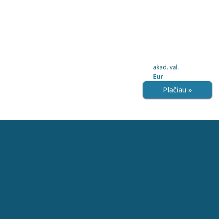
akad. val.
Eur
Plačiau »