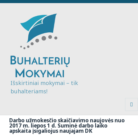
Išskirtiniai mokymai – tik
buhalteriams!
MENI
IR
Darbo užmokesčio skaičiavimo naujovės nuo
VALDI
2017 m. liepos 1 d. Suminė darbo laiko
apskaita įsigaliojus naujajam DK