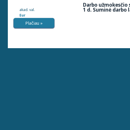
Darbo užmokesčio s
1 d. Suminė darbo l
akad. val.
Eur
Plačiau »