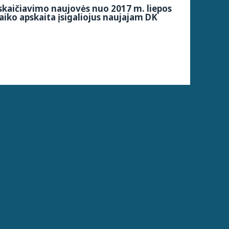
kaičiavimo naujovės nuo 2017 m. liepos
aiko apskaita įsigaliojus naujajam DK