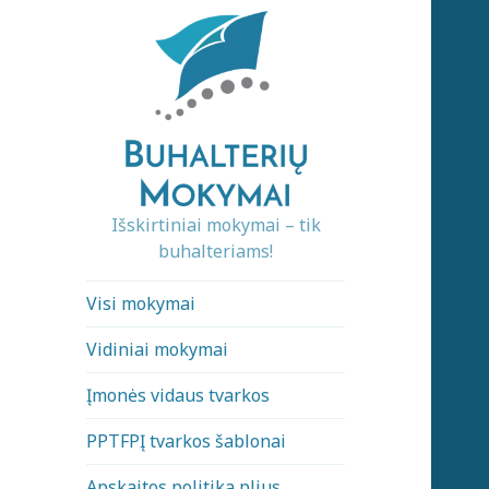
Išskirtiniai mokymai – tik
buhalteriams!
Visi mokymai
Vidiniai mokymai
Įmonės vidaus tvarkos
PPTFPĮ tvarkos šablonai
Apskaitos politika plius