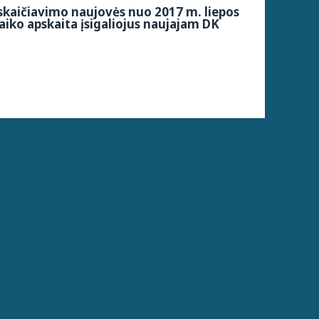
kaičiavimo naujovės nuo 2017 m. liepos
aiko apskaita įsigaliojus naujajam DK