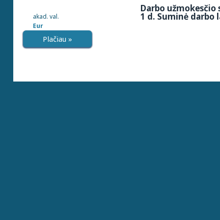
Darbo užmokesčio s
1 d. Suminė darbo l
akad. val.
Eur
Plačiau »