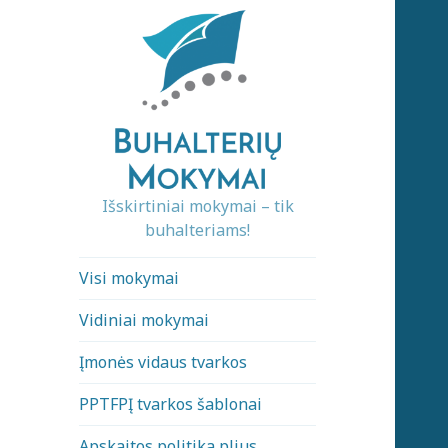
Išskirtiniai mokymai – tik
buhalteriams!
Visi mokymai
Vidiniai mokymai
Įmonės vidaus tvarkos
PPTFPĮ tvarkos šablonai
Apskaitos politika plius