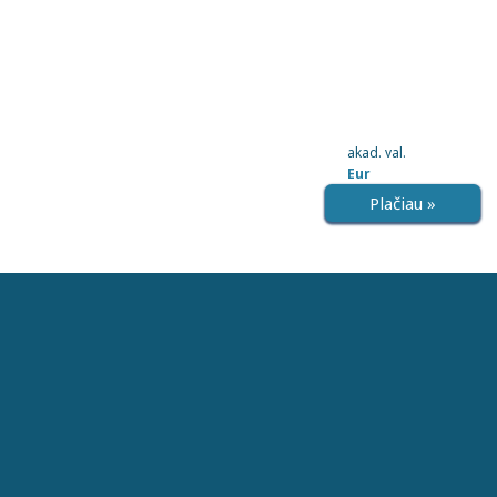
akad. val.
Eur
Plačiau »