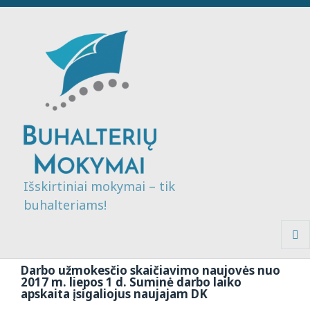
Išskirtiniai mokymai – tik
buhalteriams!
MENI
IR
Darbo užmokesčio skaičiavimo naujovės nuo
VALDI
2017 m. liepos 1 d. Suminė darbo laiko
apskaita įsigaliojus naujajam DK