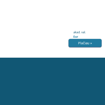
akad. val.
Eur
Plačiau »