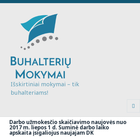
Išskirtiniai mokymai – tik
buhalteriams!
MENI
IR
Darbo užmokesčio skaičiavimo naujovės nuo
VALDI
2017 m. liepos 1 d. Suminė darbo laiko
apskaita įsigaliojus naujajam DK