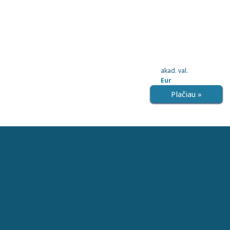
akad. val.
Eur
Plačiau »