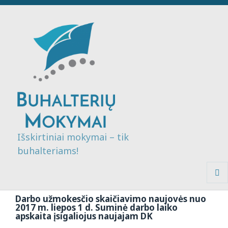
Išskirtiniai mokymai – tik
buhalteriams!
MENI
IR
Darbo užmokesčio skaičiavimo naujovės nuo
VALDI
2017 m. liepos 1 d. Suminė darbo laiko
apskaita įsigaliojus naujajam DK