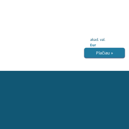
akad. val.
Eur
Plačiau »