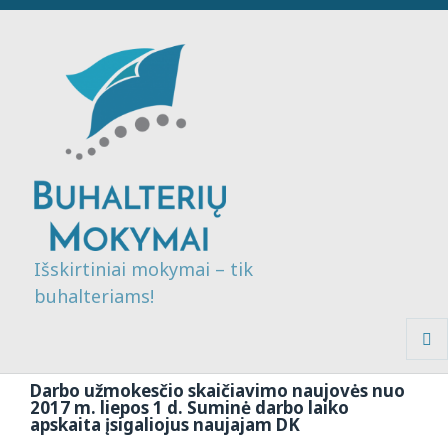
Išskirtiniai mokymai – tik
buhalteriams!
MENI
IR
Darbo užmokesčio skaičiavimo naujovės nuo
VALDI
2017 m. liepos 1 d. Suminė darbo laiko
apskaita įsigaliojus naujajam DK