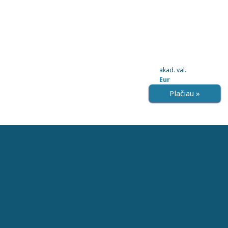
akad. val.
Eur
Plačiau »