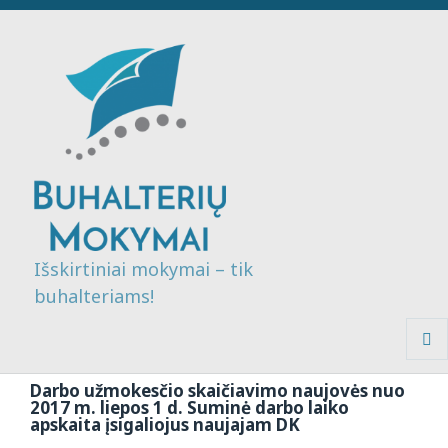
Išskirtiniai mokymai – tik
buhalteriams!
MENI
IR
Darbo užmokesčio skaičiavimo naujovės nuo
VALDI
2017 m. liepos 1 d. Suminė darbo laiko
apskaita įsigaliojus naujajam DK