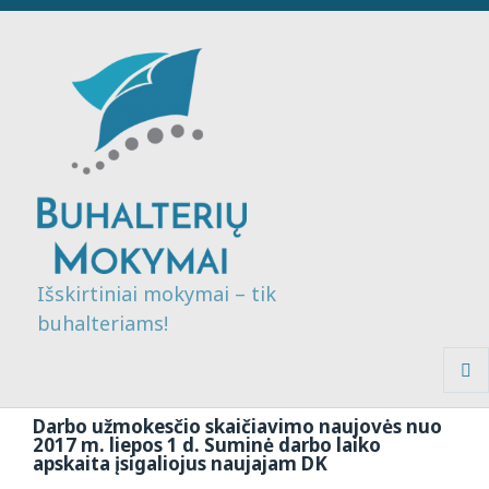
Išskirtiniai mokymai – tik
buhalteriams!
MENI
IR
Darbo užmokesčio skaičiavimo naujovės nuo
VALDI
2017 m. liepos 1 d. Suminė darbo laiko
apskaita įsigaliojus naujajam DK