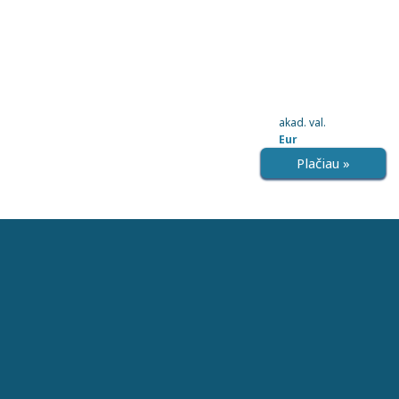
akad. val.
Eur
Plačiau »