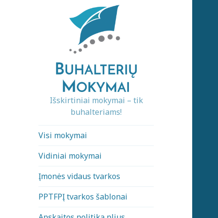
Išskirtiniai mokymai – tik
buhalteriams!
Visi mokymai
Vidiniai mokymai
Įmonės vidaus tvarkos
PPTFPĮ tvarkos šablonai
Apskaitos politika plius