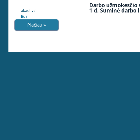
Darbo užmokesčio s
1 d. Suminė darbo l
akad. val.
Eur
Plačiau »