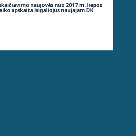
kaičiavimo naujovės nuo 2017 m. liepos
aiko apskaita įsigaliojus naujajam DK