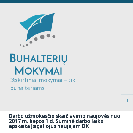
Išskirtiniai mokymai – tik
buhalteriams!
MENI
IR
Darbo užmokesčio skaičiavimo naujovės nuo
VALDI
2017 m. liepos 1 d. Suminė darbo laiko
apskaita įsigaliojus naujajam DK