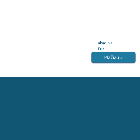
akad. val.
Eur
Plačiau »