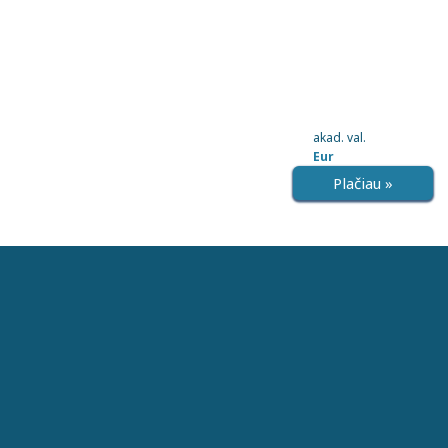
akad. val.
Eur
Plačiau »