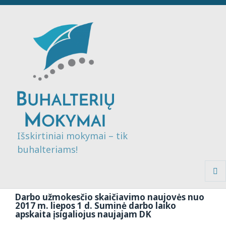
Išskirtiniai mokymai – tik
buhalteriams!
MENI
IR
Darbo užmokesčio skaičiavimo naujovės nuo
VALDI
2017 m. liepos 1 d. Suminė darbo laiko
apskaita įsigaliojus naujajam DK